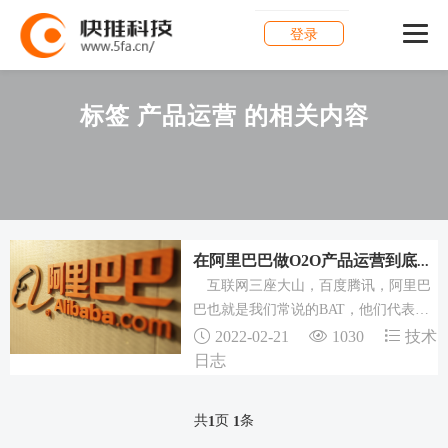
登录
标签 产品运营 的相关内容
在阿里巴巴做O2O产品运营到底是一种怎么样的体验？
互联网三座大山，百度腾讯，阿里巴
巴也就是我们常说的BAT，他们代表了
行业的最高水准。 坊间有言：技术看
2022-02-21
1030
技术
百度，产品看腾讯，运营看阿里;我有
日志
幸能加入阿里做运营是一件让人非常荣
幸的事情，今天在这里记录下我对运营
共
页
条
1
1
工作的理解与感悟，什么是O2O产品...